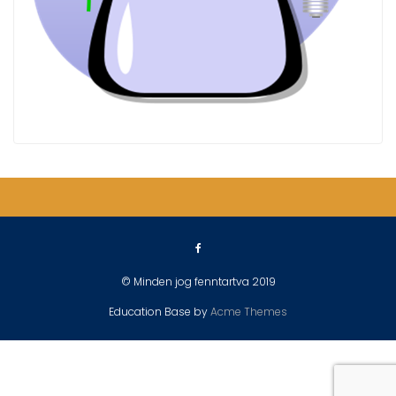
© Minden jog fenntartva 2019
Education Base by
Acme Themes