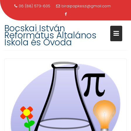
06 (88) 573-605
biraipapkeszi@gmail.com
Skip
Bocskai István
TERMÉSZETBARÁT SZAKKÖR
to
Református Általános
content
Iskola és Óvoda
Home
Természetbarát szakkör